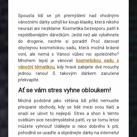
Spousta lidí se při přemýšlení nad vhodnými
vánočními dárky uchýlí ke koupi klasiky, která nikoho
neurazí ani nezklame. Kosmetika bezesporu patří k
nejoblíbenějším dárečkům. Ještě než ale vyběhnete
do drogerie, nechte si poradit! Proč darovat
obyčejnou kosmetickou sadu, která možná krásně
voní, ale nemá s Vánoci vůbec nic společného?
Mnohem lepší je věnovat
kosmetickou sadu s
vánoční tématikou
, kdy hravě zabijete dvě mouchy
jednou ranou! S takovým dárkem zaručeně
překvapíte.
Ať se vám stres vyhne obloukem!
Možná podobně jako většina lidí příliš nemusíte
přecpané obchody, kdy se lidé mezi svou tlačí a
snaží se ulovit to nejlepší. Stres a shon k těmto
svátkům sice neodmyslitelně patří, vy se tomu letos
můžete vyhnout! Udělejte si něco dobrého k pití,
pohodlně se usaďte a objednejte dárky na internetu!