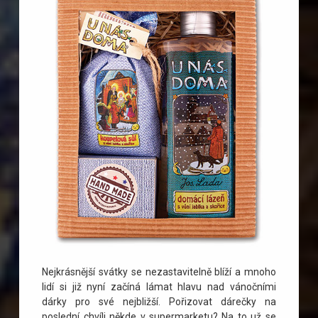
Nejkrásnější svátky se nezastavitelně blíží a mnoho
lidí si již nyní začíná lámat hlavu nad vánočními
dárky pro své nejbližší. Pořizovat dárečky na
poslední chvíli někde v supermarketu? Na to už se