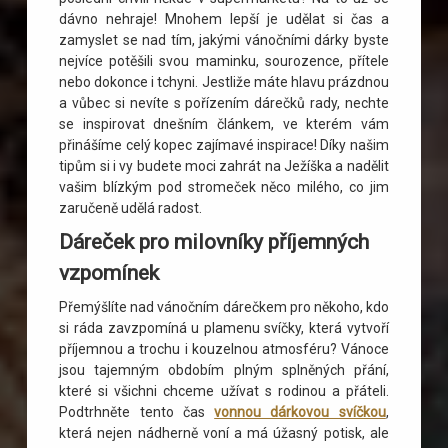
dávno nehraje! Mnohem lepší je udělat si čas a
zamyslet se nad tím, jakými vánočními dárky byste
nejvíce potěšili svou maminku, sourozence, přítele
nebo dokonce i tchyni. Jestliže máte hlavu prázdnou
a vůbec si nevíte s pořízením dárečků rady, nechte
se inspirovat dnešním článkem, ve kterém vám
přinášíme celý kopec zajímavé inspirace! Díky našim
tipům si i vy budete moci zahrát na Ježíška a nadělit
vašim blízkým pod stromeček něco milého, co jim
zaručeně udělá radost.
Dáreček pro milovníky příjemných
vzpomínek
Přemýšlíte nad vánočním dárečkem pro někoho, kdo
si ráda zavzpomíná u plamenu svíčky, která vytvoří
příjemnou a trochu i kouzelnou atmosféru? Vánoce
jsou tajemným obdobím plným splněných přání,
které si všichni chceme užívat s rodinou a přáteli.
Podtrhněte tento čas
vonnou dárkovou svíčkou
,
která nejen nádherně voní a má úžasný potisk, ale