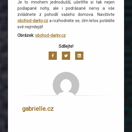
Je to mnohem jednodušší, ušetříte si tak nejen
pošlapané nohy, ale i podrásané nervy a vše
zvládnete z pohodlí vašeho domova. Navštivte
obchod-darky.cz
a rozhodněte se, čím letos potěšíte
své nejmilejší!
Obrázek:
obchod-darky.cz
Sdílejte!
Facebook
Twitter
LinkedIn
gabrielle.cz