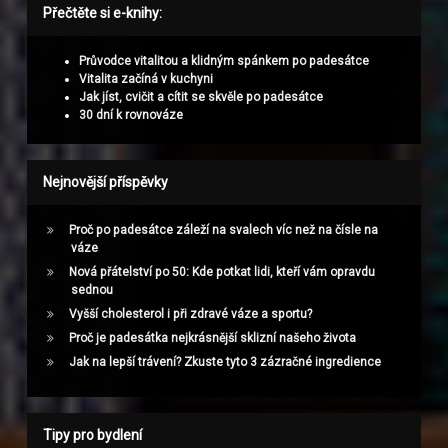
Přečtěte si e-knihy:
Průvodce vitalitou a klidným spánkem po padesátce
Vitalita začíná v kuchyni
Jak jíst, cvičit a cítit se skvěle po padesátce
30 dní k rovnováze
Nejnovější příspěvky
Proč po padesátce záleží na svalech víc než na čísle na
váze
Nová přátelství po 50: Kde potkat lidi, kteří vám opravdu
sednou
Vyšší cholesterol i při zdravé váze a sportu?
Proč je padesátka nejkrásnější sklizní našeho života
Jak na lepší trávení? Zkuste tyto 3 zázračné ingredience
Tipy pro bydlení