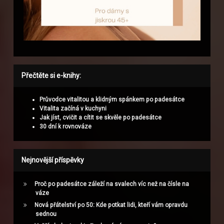
Přečtěte si e-knihy:
Průvodce vitalitou a klidným spánkem po padesátce
Vitalita začíná v kuchyni
Jak jíst, cvičit a cítit se skvěle po padesátce
30 dní k rovnováze
Nejnovější příspěvky
Proč po padesátce záleží na svalech víc než na čísle na
váze
Nová přátelství po 50: Kde potkat lidi, kteří vám opravdu
sednou