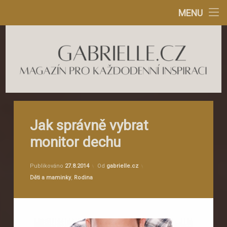
Bydlení
MENU
Přejít
Krása
k
obsahu
Mazlíčci
webu
Návody
Gabrielle.cz
Rodina
Jak správně vybrat
Zábava
monitor dechu
Životní styl
Aktualizováno
15.5.2024
Publikováno
27.8.2014
Od
gabrielle.cz
Kategorie:
Děti a maminky
,
Rodina
E-knihy Gabrielle