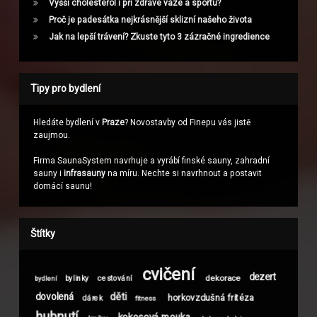
Vyšší cholesterol i při zdravé váze a sportu?
Proč je padesátka nejkrásnější sklizní našeho života
Jak na lepší trávení? Zkuste tyto 3 zázračné ingredience
Tipy pro bydlení
Hledáte bydlení v
Praze
? Novostavby od Finepu vás jistě
zaujmou.
Firma SaunaSystem navrhuje a vyrábí finské sauny, zahradní
sauny i
infrasauny
na míru. Nechte si navrhnout a postavit
domácí saunu!
Štítky
cvičení
dezert
dekorace
bylinky
cestování
bydlení
děti
dovolená
horkovzdušná fritéza
dárek
fitness
hubnutí