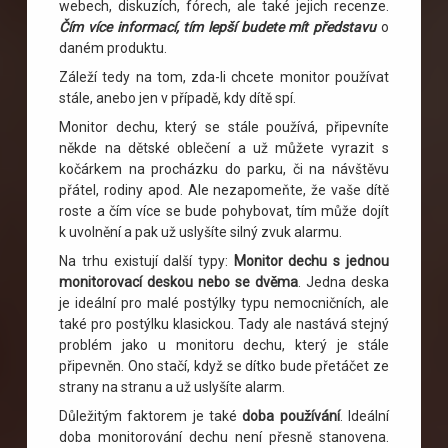
webech, diskuzích, fórech, ale také jejich recenze.
Čím více informací, tím lepší budete mít představu
o
daném produktu.
Záleží tedy na tom, zda-li chcete monitor používat
stále, anebo jen v případě, kdy dítě spí.
Monitor dechu, který se stále používá, připevníte
někde na dětské oblečení a už můžete vyrazit s
kočárkem na procházku do parku, či na návštěvu
přátel, rodiny apod. Ale nezapomeňte, že vaše dítě
roste a čím více se bude pohybovat, tím může dojít
k uvolnění a pak už uslyšíte silný zvuk alarmu.
Na trhu existují další typy:
Monitor dechu s jednou
monitorovací deskou nebo se dvěma
. Jedna deska
je ideální pro malé postýlky typu nemocničních, ale
také pro postýlku klasickou. Tady ale nastává stejný
problém jako u monitoru dechu, který je stále
připevněn. Ono stačí, když se dítko bude přetáčet ze
strany na stranu a už uslyšíte alarm.
Důležitým faktorem je také
doba používání
. Ideální
doba monitorování dechu není přesně stanovena.