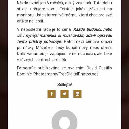
Někdo uvádí jen 6 měsíců, a jiný zase rok. Tuto dobu
si ale určujete sami. Existuje jakási závislost na
monitoru. Jste starostlivá máma, která chce pro své
dítě to nejlepší.
V neposlední řadě je to cena.
Každá budoucí, nebo
už i nynější maminka si musí zvážit, zda-li opravdu
tento přístroj potřebuje.
Patří mezi cenově dražší
pomůcky. Můžete si tedy koupit nový, nebo starší.
Další variantou je zapůjčení v nemocnicích, ale také
v různých centrech pro děti.
Fotografie publikována se svolením David Castillo
Dominici Photography/FreeDigitalPhotos.net
Sdílejte!
Facebook
Twitter
LinkedIn