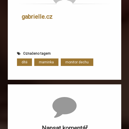
gabrielle.cz
Označeno tagem
dítě
maminka
monitor dechu
Komentáře
Napsat komentář