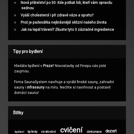
Nová přátelství po 50: Kde potkat lidi, kteří vám opravdu
sednou
Vyšší cholesterol i při zdravé váze a sportu?
Proč je padesátka nejkrásnější sklizní našeho života
Jak na lepší trávení? Zkuste tyto 3 zázračné ingredience
Tipy pro bydlení
Hledáte bydlení v
Praze
? Novostavby od Finepu vás jistě
zaujmou.
Firma SaunaSystem navrhuje a vyrábí finské sauny, zahradní
sauny i
infrasauny
na míru. Nechte si navrhnout a postavit
domácí saunu!
Štítky
cvičení
dezert
dekorace
bylinky
cestování
bydlení