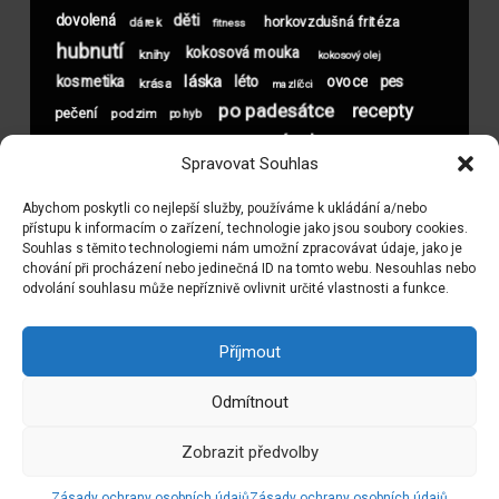
děti
dovolená
horkovzdušná fritéza
dárek
fitness
hubnutí
kokosová mouka
knihy
kokosový olej
láska
kosmetika
léto
ovoce
pes
krása
mazlíčci
po padesátce
recepty
pečení
podzim
pohyb
spánek
sport
sex
tvaroh
skořice
snídaně
vitamíny
Spravovat Souhlas
vlasy
Vánoce
xylitol
vztahy
zdravé jídlo
vztah
zdraví
Abychom poskytli co nejlepší služby, používáme k ukládání a/nebo
ženy
čokoláda
život
životní styl
přístupu k informacím o zařízení, technologie jako jsou soubory cookies.
Souhlas s těmito technologiemi nám umožní zpracovávat údaje, jako je
chování při procházení nebo jedinečná ID na tomto webu. Nesouhlas nebo
odvolání souhlasu může nepříznivě ovlivnit určité vlastnosti a funkce.
Příjmout
KONTAKT
Odmítnout
Facebook
Instagram
RSS
E-mail
Zobrazit předvolby
© Gabrielle.cz. Všechna práva vyhrazena.
Zásady ochrany osobních údajů
Zásady ochrany osobních údajů