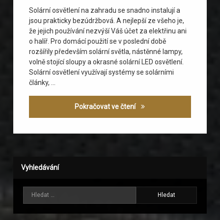
Solární osvětlení na zahradu se snadno instalují a
jsou prakticky bezúdržbová. A nejlepší ze všeho je,
že jejich používání nezvýší Váš účet za elektřinu ani
o halíř. Pro domácí použití se v poslední době
rozšířily především solární světla, nástěnné lampy,
volně stojící sloupy a okrasné solární LED osvětlení.
Solární osvětlení využívají systémy se solárními
články, …
Venkovní solární osvětlení
Pokračovat ve čtení
Vyhledávání
Vyhledávání