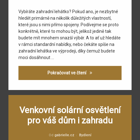
Vybíráte zahradní lehátko? Pokud ano, je nezbytné
hledět primárně na několik důležitých vlastností,
které jsou s nimi přímo spojeny. Podívejme se proto
konkrétně, které to mohou být, jelikož jedině tak
budete mít mnohem snazší výběr. A to ať už hledáte
v rámci standardní nabídky, nebo čekáte spíše na
zahradní lehátka ve výprodeji, díky čemuž budete
moci dosáhnout …
Zahradní lehátka a jejich 
Pokračovat ve čtení
Označeno
Zanechat
tagem
komentář
Venkovní solární osvětlení
na
exteriér
pro váš dům i zahradu
Venkovní
solární
Osvětlení
osvětlení
Publikováno
Aktualizováno
17.12.2015
1.11.2016
pro
Kategorie:
Od
gabrielle.cz
Bydlení
zahrada