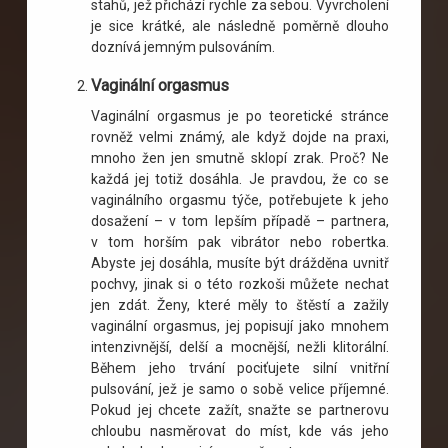
stahů, jež přichází rychle za sebou. Vyvrcholení
je sice krátké, ale následně poměrně dlouho
doznívá jemným pulsováním.
Vaginální orgasmus
Vaginální orgasmus je po teoretické stránce
rovněž velmi známý, ale když dojde na praxi,
mnoho žen jen smutně sklopí zrak. Proč? Ne
každá jej totiž dosáhla. Je pravdou, že co se
vaginálního orgasmu týče, potřebujete k jeho
dosažení – v tom lepším případě – partnera,
v tom horším pak vibrátor nebo robertka.
Abyste jej dosáhla, musíte být drážděna uvnitř
pochvy, jinak si o této rozkoši můžete nechat
jen zdát. Ženy, které měly to štěstí a zažily
vaginální orgasmus, jej popisují jako mnohem
intenzivnější, delší a mocnější, nežli klitorální.
Během jeho trvání pociťujete silní vnitřní
pulsování, jež je samo o sobě velice příjemné.
Pokud jej chcete zažít, snažte se partnerovu
chloubu nasměrovat do míst, kde vás jeho