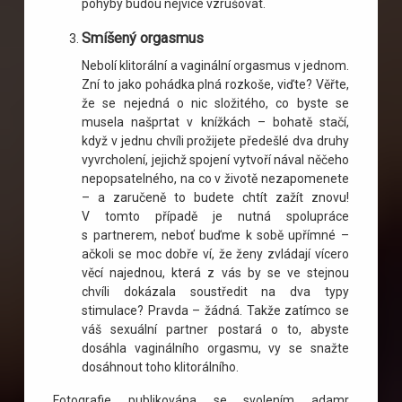
pohyby budou nejvíce vzrušovat.
Smíšený orgasmus
Nebolí klitorální a vaginální orgasmus v jednom.
Zní to jako pohádka plná rozkoše, viďte? Věřte,
že se nejedná o nic složitého, co byste se
musela našprtat v knížkách – bohatě stačí,
když v jednu chvíli prožijete předešlé dva druhy
vyvrcholení, jejichž spojení vytvoří nával něčeho
nepopsatelného, na co v životě nezapomenete
– a zaručeně to budete chtít zažít znovu!
V tomto případě je nutná spolupráce
s partnerem, neboť buďme k sobě upřímné –
ačkoli se moc dobře ví, že ženy zvládají vícero
věcí najednou, která z vás by se ve stejnou
chvíli dokázala soustředit na dva typy
stimulace? Pravda – žádná. Takže zatímco se
váš sexuální partner postará o to, abyste
dosáhla vaginálního orgasmu, vy se snažte
dosáhnout toho klitorálního.
Fotografie publikována se svolením adamr