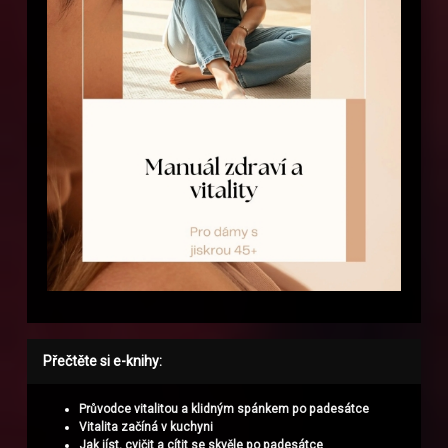
Přečtěte si e-knihy:
Průvodce vitalitou a klidným spánkem po padesátce
Vitalita začíná v kuchyni
Jak jíst, cvičit a cítit se skvěle po padesátce