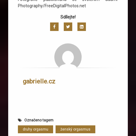
Photography/FreeDigitalPhotos.net
Sdílejte!
Facebook
Twitter
LinkedIn
gabrielle.cz
Označeno tagem
druhy orgasmu
ženský orgasmus