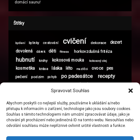
domácí saunu!
Štítky
cvičení
dezert
dekorace
bylinky
cestování
bydlení
děti
dovolená
horkovzdušná fritéza
dárek
fitness
hubnutí
kokosová mouka
knihy
kokosový olej
láska
kosmetika
léto
ovoce
pes
krása
mazlíčci
po padesátce
recepty
pečení
podzim
pohyb
spánek
sport
sex
tvaroh
skořice
snídaně
vitamíny
Spravovat Souhlas
vlasy
Vánoce
xylitol
vztahy
zdravé jídlo
vztah
zdraví
Abychom poskytli co nejlepší služby, používáme k ukládání a/nebo
ženy
čokoláda
život
životní styl
přístupu k informacím o zařízení, technologie jako jsou soubory cookies.
Souhlas s těmito technologiemi nám umožní zpracovávat údaje, jako je
chování při procházení nebo jedinečná ID na tomto webu. Nesouhlas nebo
odvolání souhlasu může nepříznivě ovlivnit určité vlastnosti a funkce.