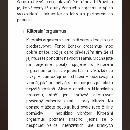
šanci máte všechny, tak začněte trénovat. Pravdou
je, že všechny tři druhy ženského orgasmu stojí za
vyzkoušení – tak směle do toho a s partnerem do
postele!
Klitorální orgasmus
Klitorální orgasmus vám jistě nemusíme dlouze
představovat. Tento ženský orgasmus moc
dobře znáte, což je dáno především tím, že si
jej můžete pohodlně navodit i sama. Možná jste
na příjemné pocity spojené s klitorální
orgasmem přišla již v pubertálním věku, kdy se
dívky – samozřejmě i chlapci – poznávají a
zkouší, jaké podněty či stimulace jim způsobí tu
největší rozkoš. Abyste dosáhala klitoriálního
orgasmu, stačí jen správně stimulovat
pověstný pahorek slasti – tedy klitoris. Na
pomoc můžete povolat buď svoje ruce či jiné
pomůcky – například vibrátor. Klitorální
orgasmus poznáte snadno: jedná se o
nespočet velice intenzivních, ale krátkých