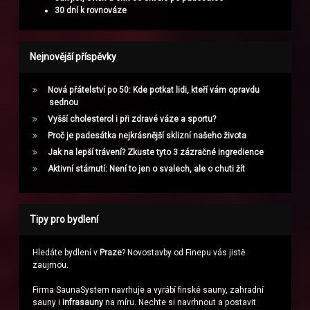
30 dní k rovnováze
Nejnovější příspěvky
Nová přátelství po 50: Kde potkat lidi, kteří vám opravdu
sednou
Vyšší cholesterol i při zdravé váze a sportu?
Proč je padesátka nejkrásnější sklizní našeho života
Jak na lepší trávení? Zkuste tyto 3 zázračné ingredience
Aktivní stárnutí: Není to jen o svalech, ale o chuti žít
Tipy pro bydlení
Hledáte bydlení v
Praze
? Novostavby od Finepu vás jistě
zaujmou.
Firma SaunaSystem navrhuje a vyrábí finské sauny, zahradní
sauny i
infrasauny
na míru. Nechte si navrhnout a postavit