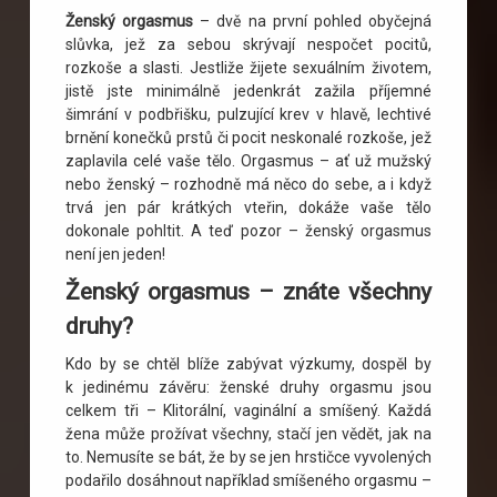
Ženský orgasmus
– dvě na první pohled obyčejná
slůvka, jež za sebou skrývají nespočet pocitů,
rozkoše a slasti. Jestliže žijete sexuálním životem,
jistě jste minimálně jedenkrát zažila příjemné
šimrání v podbřišku, pulzující krev v hlavě, lechtivé
brnění konečků prstů či pocit neskonalé rozkoše, jež
zaplavila celé vaše tělo. Orgasmus – ať už mužský
nebo ženský – rozhodně má něco do sebe, a i když
trvá jen pár krátkých vteřin, dokáže vaše tělo
dokonale pohltit. A teď pozor – ženský orgasmus
není jen jeden!
Ženský orgasmus – znáte všechny
druhy?
Kdo by se chtěl blíže zabývat výzkumy, dospěl by
k jedinému závěru: ženské druhy orgasmu jsou
celkem tři – Klitorální, vaginální a smíšený. Každá
žena může prožívat všechny, stačí jen vědět, jak na
to. Nemusíte se bát, že by se jen hrstičce vyvolených
podařilo dosáhnout například smíšeného orgasmu –