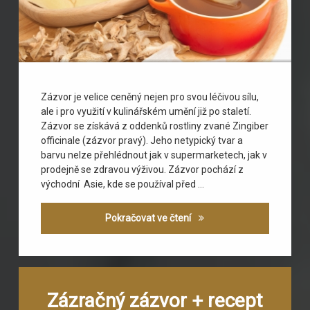
Zázvor je velice ceněný nejen pro svou léčivou sílu,
ale i pro využití v kulinářském umění již po staletí.
Zázvor se získává z oddenků rostliny zvané Zingiber
officinale (zázvor pravý). Jeho netypický tvar a
barvu nelze přehlédnout jak v supermarketech, jak v
prodejně se zdravou výživou. Zázvor pochází z
východní Asie, kde se používal před …
Zázvor a jeho účinky
Pokračovat ve čtení
Označeno
Zanechat
tagem
komentář
Zázračný zázvor + recept
na
chřipka