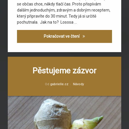
se občas chce, někdy tlačí čas. Proto přispívám
dalším jednoduchým, zdravým a dobrým receptem,
který připravíte do 30 minut. Tedy já si určitě
pochutnala. Jak na to? Lososa …
Losos pečený v alobalu s
Pokračovat ve čtení
Označeno
Zanechat
tagem
komentář
Pěstujeme zázvor
na
klimatické
Pěstujeme
podmínky
Publikováno
29.3.2016
zázvor
Kategorie:
Od
gabrielle.cz
Návody
pěstování
zázvor