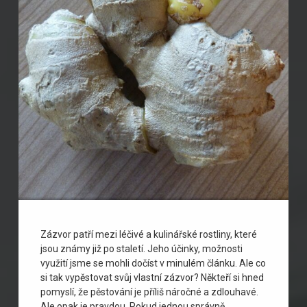
Zázvor patří mezi léčivé a kulinářské rostliny, které
jsou známy již po staletí. Jeho účinky, možnosti
využití jsme se mohli dočíst v minulém článku. Ale co
si tak vypěstovat svůj vlastní zázvor? Někteří si hned
pomyslí, že pěstování je příliš náročné a zdlouhavé.
Ale opak je pravdou. Pokud jednou správně