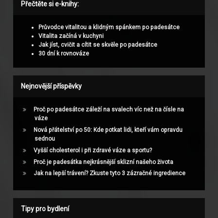
Přečtěte si e-knihy:
Průvodce vitalitou a klidným spánkem po padesátce
Vitalita začíná v kuchyni
Jak jíst, cvičit a cítit se skvěle po padesátce
30 dní k rovnováze
Nejnovější příspěvky
Proč po padesátce záleží na svalech víc než na čísle na
váze
Nová přátelství po 50: Kde potkat lidi, kteří vám opravdu
sednou
Vyšší cholesterol i při zdravé váze a sportu?
Proč je padesátka nejkrásnější sklizní našeho života
Jak na lepší trávení? Zkuste tyto 3 zázračné ingredience
Tipy pro bydlení