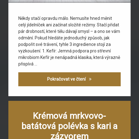
Někdy stačí opravdu málo. Nemusíte hned měnit
celý jídelníček ani začínat složité režimy. Stačí přidat
pár drobností, které tělu dávají smysl – a ono se vám
odmění. Pokud hledáte jednoduchý způsob, jak
podpořit své trávení, tyhle 3 ingredience stojí za
vyzkoušení. 1. Kefír: Jemná podpora pro střevní
mikrobiom Kefír je nenápadná klasika, která výrazně
přispívá …
Jak na lepší trávení? Zkus
Pokračovat ve čtení
Označeno
Zanechat
tagem
komentář
Krémová mrkvovo-
na
batáty
batátová polévka s kari a
Krémová
mrkvovo-
kari
zázvorem
batátová