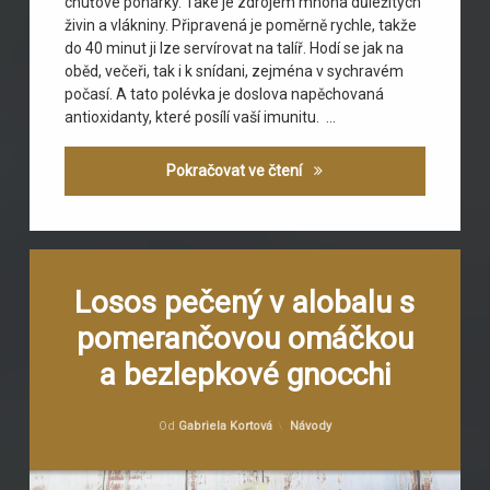
chuťové pohárky. Také je zdrojem mnoha důležitých
živin a vlákniny. Připravená je poměrně rychle, takže
do 40 minut ji lze servírovat na talíř. Hodí se jak na
oběd, večeři, tak i k snídani, zejména v sychravém
počasí. A tato polévka je doslova napěchovaná
antioxidanty, které posílí vaší imunitu. …
Krémová mrkvovo-batátová
Pokračovat ve čtení
Označeno
Zanechat
tagem
komentář
Losos pečený v alobalu s
na
bezlepkové
pomerančovou omáčkou
Losos
gnocchi
pečený
a bezlepkové gnocchi
v
horkovzdušná
alobalu
fritéza
s
Publikováno
10.2.2022
Kategorie:
Od
Gabriela Kortová
Návody
pomerančovou
kurkuma
omáčkou
a
bezlepkové
losos v