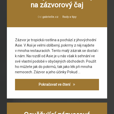
na zázvorový čaj
Zázračný
zázvor
zázvor
+
Publikováno
6.3.2015
recept
Kategorie:
Od
gabrielle.cz
Rady a tipy
na
zázvorový
čaj
Zázvor je tropická rostlina a pochází z jihovýchodní
Asie. V Asii je velmi oblíbený, pokrmy z něj najdete
v mnoha restauracích. Tento malý zázrak se dostal i
k nám. Na rozdíl od Asie je u nás však k sehnání ve
své vlastní podobě v obyčejných obchodech. Použít
ho můžete jak do pokrmů, tak jako lék při mnoha
nemocech. Zázvor a jeho účinky Pokud …
Zázračný zázvor + recept 
Pokračovat ve čtení
Označeno
Zanechat
tagem
komentář