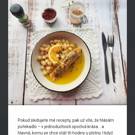
gnocchi
alobalu
pečení
pečený
losos
pomeranč
pomerančová
omáčka
recepty
zázvor
Pokud sledujete mé recepty, pak už víte, že hlásám
pořekadlo – v jednoduchosti spočívá krása… a
hlavně, komu se chce stát tři hodiny u plotny. I když